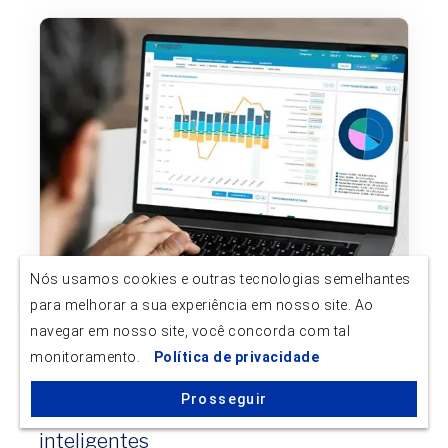
Nós usamos cookies e outras tecnologias semelhantes
para melhorar a sua experiência em nosso site. Ao
navegar em nosso site, você concorda com tal
Empresarial
monitoramento.
Política de privacidade
Publicado em 04/03/2022
Prosseguir
Mapah Hub: Inspirando decisões
inteligentes